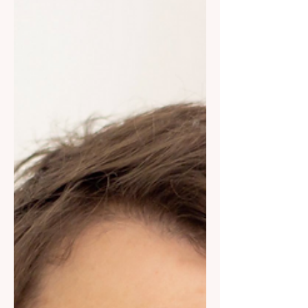
SYLVIE UZAN
(CRÉATRICE DE BIJOUX "ATELIER
JAGG") Je suis créatrice de bijoux, j’ai
contacté Laure après une conférence
qu’elle donnait pour « ...