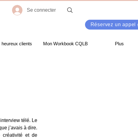
Se connecter
Réservez un appel g
heureux clients
Mon Workbook CQLB
Plus
nterview télé. Le 
ue j’avais à dire. 
réativité et de 