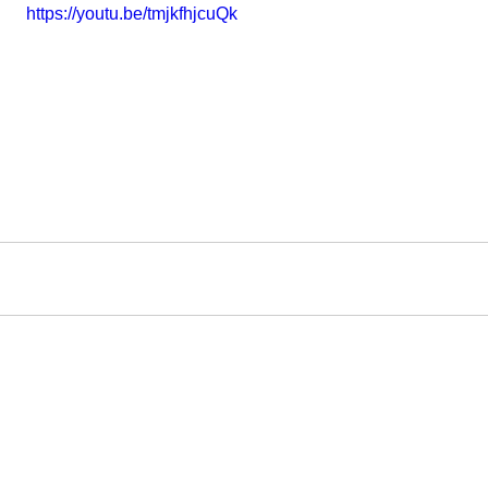
https://youtu.be/tmjkfhjcuQk