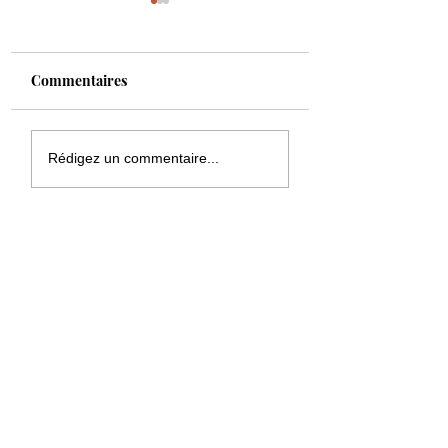
Commentaires
ARNAUD VARNIER
DIARIATA N'DIA
Rédigez un commentaire...